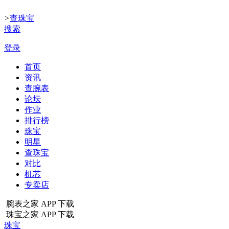
>
查珠宝
搜索
登录
首页
资讯
查腕表
论坛
作业
排行榜
珠宝
明星
查珠宝
对比
机芯
专卖店
腕表之家 APP 下载
珠宝之家 APP 下载
珠宝