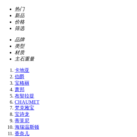
热门
新品
价格
筛选
品牌
类型
材质
主石重量
卡地亚
伯爵
宝格丽
萧邦
布契拉提
CHAUMET
梵克雅宝
宝诗龙
蒂芙尼
海瑞温斯顿
香奈儿