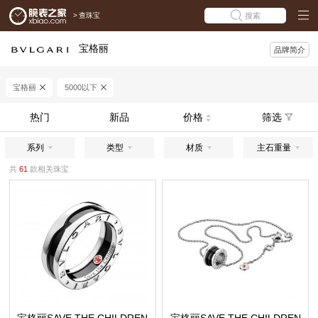
>
查珠宝
搜索
宝格丽
品牌简介
宝格丽
5000以下
热门
新品
价格
筛选
系列
类型
材质
主石重量
共
61
款相关珠宝