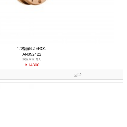
宝格丽B.ZERO1
AN852422
戒指,珠宝,暂无
￥14300
15