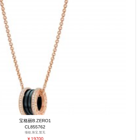
宝格丽B.ZERO1
CL855762
项链,珠宝,暂无
￥19700