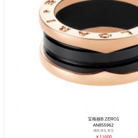
宝格丽B.ZERO1
AN855962
戒指,珠宝,暂无
￥11600