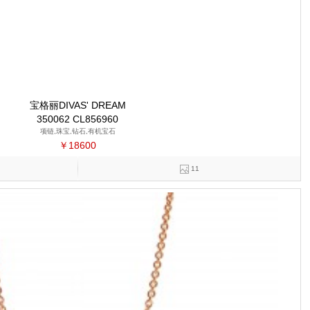
宝格丽DIVAS' DREAM
350062 CL856960
项链,珠宝,钻石,有机宝石
￥18600
11