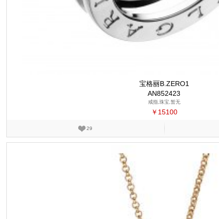
宝格丽B.ZERO1
AN852423
戒指,珠宝,暂无
￥15100
29