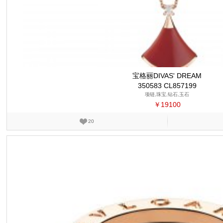
宝格丽DIVAS' DREAM
350583 CL857199
项链,珠宝,钻石,玉石
￥19100
20