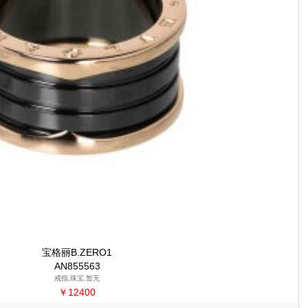
宝格丽B.ZERO1
AN855563
戒指,珠宝,暂无
￥12400