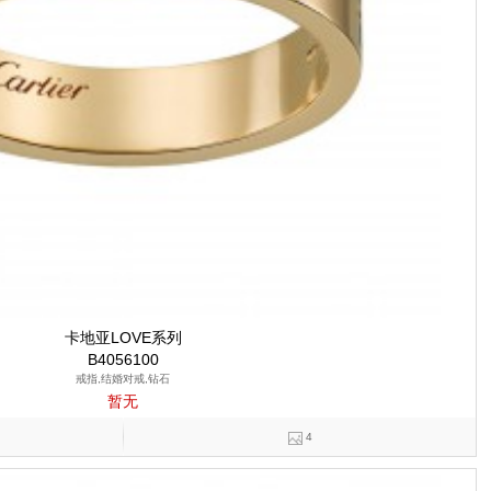
卡地亚LOVE系列
B4056100
戒指,结婚对戒,钻石
暂无
4