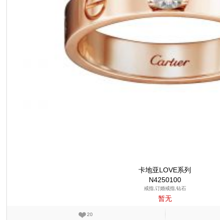
卡地亚LOVE系列
N4250100
戒指,订婚戒指,钻石
暂无
20