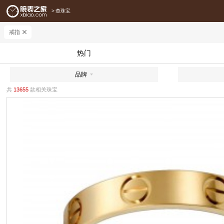
>
查珠宝
戒指
热门
品牌
共
13655
款相关珠宝