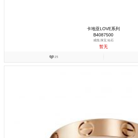
卡地亚LOVE系列
B4087500
戒指,珠宝,钻石
暂无
25