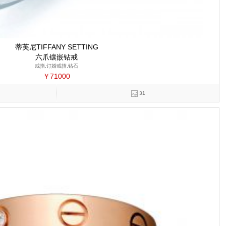
蒂芙尼TIFFANY SETTING
六爪镶嵌钻戒
戒指,订婚戒指,钻石
￥71000
31