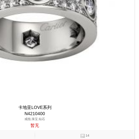
卡地亚LOVE系列
N4210400
戒指,珠宝,钻石
暂无
14