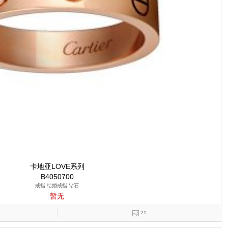
卡地亚LOVE系列
B4050700
戒指,结婚戒指,钻石
暂无
21