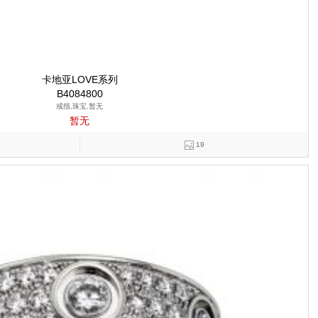
卡地亚LOVE系列
B4084800
戒指,珠宝,暂无
暂无
19