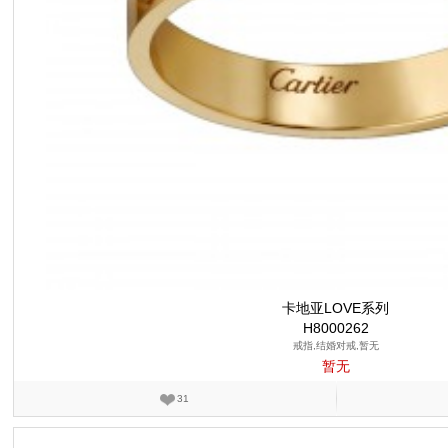
卡地亚LOVE系列
H8000262
戒指,结婚对戒,暂无
暂无
31