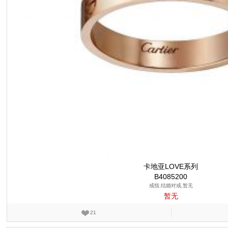
卡地亚LOVE系列
B4085200
戒指,结婚对戒,暂无
暂无
21