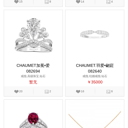
15
8
14
4
CHAUMET加冕•爱
CHAUMET.羽爱•翩跹
082694
082640
戒指,高级珠宝,钻石
戒指,结婚戒指,钻石
暂无
￥35000
20
2
16
6