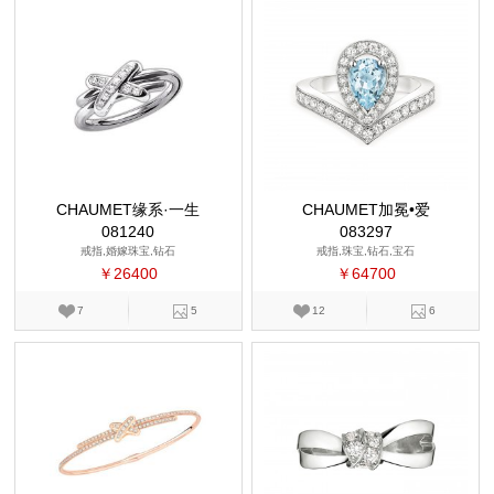
CHAUMET缘系·一生
CHAUMET加冕•爱
081240
083297
戒指,婚嫁珠宝,钻石
戒指,珠宝,钻石,宝石
￥26400
￥64700
7
5
12
6