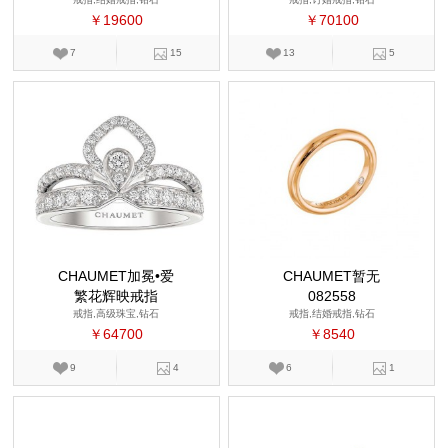
￥19600
￥70100
7
15
13
5
CHAUMET加冕•爱
CHAUMET暂无
繁花辉映戒指
082558
戒指,高级珠宝,钻石
戒指,结婚戒指,钻石
￥64700
￥8540
9
4
6
1