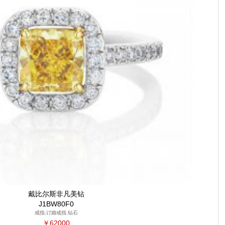
戴比尔斯非凡美钻
J1BW80F0
戒指,订婚戒指,钻石
￥62000