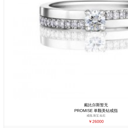
戴比尔斯暂无
PROMISE 单颗美钻戒指
戒指,珠宝,钻石
￥26000