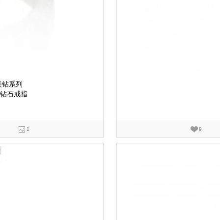
师美钻系列
形钻石戒指
1
9