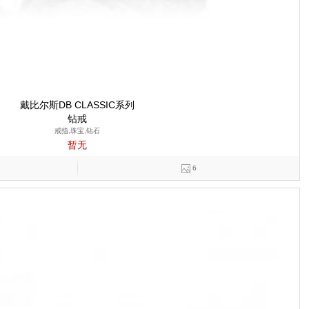
戴比尔斯DB CLASSIC系列
钻戒
戒指,珠宝,钻石
暂无
6