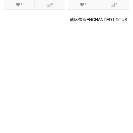
2
0
2
0
戴比尔斯PHENOMENA
戴比尔斯ENCHANTED LOTUS
B1021650018
B1021370018
系列
手镯,高级珠宝,钻石
手镯,珠宝,钻石
￥1170000
￥21500
3
0
0
1