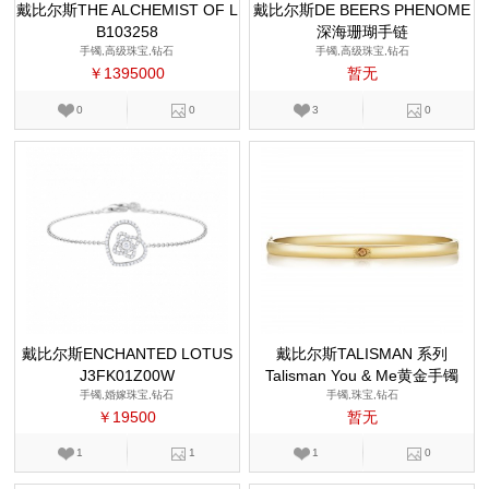
戴比尔斯THE ALCHEMIST OF L
戴比尔斯DE BEERS PHENOME
B103258
IGHT
深海珊瑚手链
NA 系列
手镯,高级珠宝,钻石
手镯,高级珠宝,钻石
￥1395000
暂无
0
0
3
0
戴比尔斯ENCHANTED LOTUS
戴比尔斯TALISMAN 系列
J3FK01Z00W
系列
Talisman You & Me黄金手镯
手镯,婚嫁珠宝,钻石
手镯,珠宝,钻石
￥19500
暂无
1
1
1
0