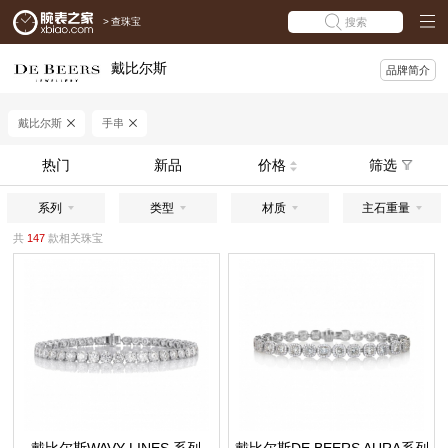
>
查珠宝
搜索
戴比尔斯
品牌简介
戴比尔斯
手串
热门
新品
价格
筛选
系列
类型
材质
主石重量
共
147
款相关珠宝